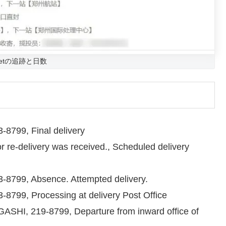
cketの追跡と日数
799, Final delivery
 re-delivery was received., Scheduled delivery
799, Absence. Attempted delivery.
99, Processing at delivery Post Office
I, 219-8799, Departure from inward office of