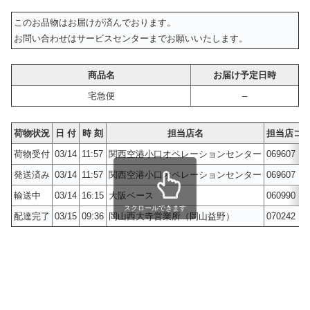
このお品物はお届けが済んでおります。
お問い合わせはサービスセンターまでお願いいたします。
商品名
お届け予定日時
宅急便
–
荷物状況
日 付
時 刻
担当店名
担当店コ
荷物受付
03/14
11:57
関西空港小口オペレーションセンター
069607
発送済み
03/14
11:57
関西空港小口オペレーションセンター
069607
輸送中
03/14
16:15
大阪ベース
060990
スクロールできます
配達完了
03/15
09:36
岡山西大寺営業所（岡山益野）
070242